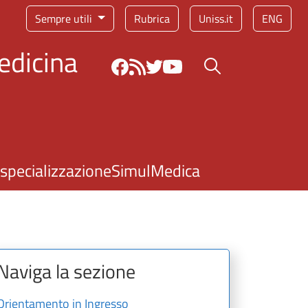
Sempre utili
Rubrica
Uniss.it
ENG
edicina
Bottone cerca
 specializzazione
SimulMedica
Naviga la sezione
Orientamento in Ingresso