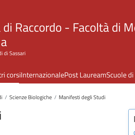
Salta al contenuto principale
 di Raccordo - Facoltà di M
ia
i di Sassari
ri corsi
Internazionale
Post Lauream
Scuole di
di
Scienze Biologiche
Manifesti degli Studi
i