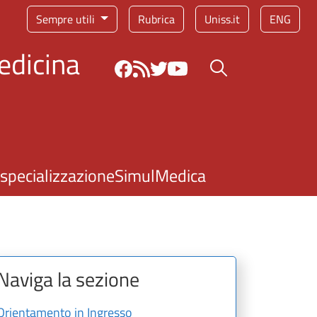
Sempre utili
Rubrica
Uniss.it
ENG
edicina
Bottone cerca
 specializzazione
SimulMedica
Naviga la sezione
Orientamento in Ingresso