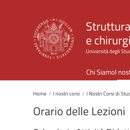
Struttura
e chirurg
Università degli Stud
Chi Siamo
I nost
Home
I nostri corsi
I Nostri Corsi di Stu
Orario delle Lezioni