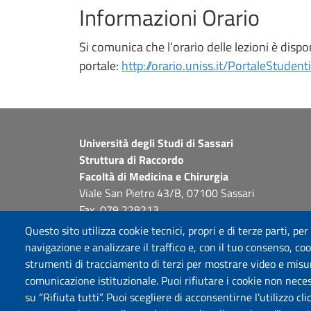
Informazioni Orario
Si comunica che l’orario delle lezioni è dispo
portale:
http://orario.uniss.it/PortaleStudenti
Università degli Studi di Sassari
Struttura di Raccordo
Facoltà di Medicina e Chirurgia
Viale San Pietro 43/B, 07100 Sassari
Fax 079 228213
PEC: fac.medicina.chirurgia@pec.uniss.it
Questo sito utilizza cookie tecnici, propri e di terze parti, per
www.uniss.it
navigazione e analizzare il traffico e, con il tuo consenso, cook
strumenti di tracciamento di terzi per mostrare video e misurar
comunicazione istituzionale. Puoi rifiutare i cookie non neces
su “Rifiuta tutti”. Puoi scegliere di acconsentirne l’utilizzo cl