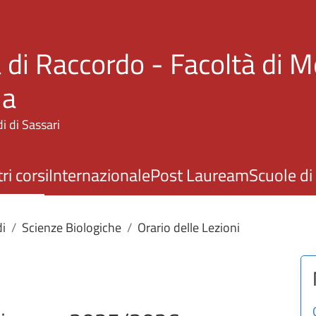
Salta al contenuto principale
 di Raccordo - Facoltà di M
ia
i di Sassari
ri corsi
Internazionale
Post Lauream
Scuole di
di
Scienze Biologiche
Orario delle Lezioni