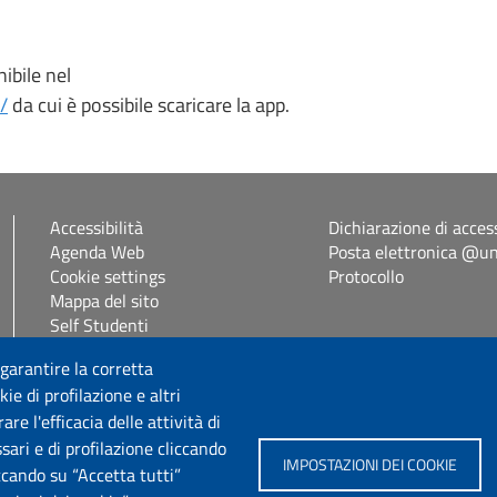
nibile nel
/
da cui è possibile scaricare la app.
Accessibilità
Dichiarazione di access
Agenda Web
Posta elettronica @uni
Cookie settings
Protocollo
Mappa del sito
Self Studenti
eUniss
 garantire la corretta
ie di profilazione e altri
Seguici su
e l'efficacia delle attività di
sari e di profilazione cliccando
IMPOSTAZIONI DEI COOKIE
iccando su “Accetta tutti”