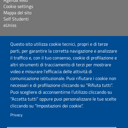
Agenda Web
Cookie settings
Mappa del sito
Self Studenti
eUniss
Dichiarazione di accessibilità
Questo sito utilizza cookie tecnici, propri e di terze
Posta elettronica @uniss.it
parti, per garantire la corretta navigazione e analizzare
Protocollo
il traffico e, con il tuo consenso, cookie di profilazione e
altri strumenti di tracciamento di terzi per mostrare
Seguici su
video e misurare l'efficacia delle attività di
comunicazione istituzionale. Puoi rifiutare i cookie non
necessari e di profilazione cliccando su “Rifiuta tutti”.
Università degli Studi di Sassari
Puoi scegliere di acconsentirne l’utilizzo cliccando su
Struttura di Raccordo
“Accetta tutti” oppure puoi personalizzare le tue scelte
Facoltà di Medicina e Chirurgia
cliccando su “Impostazioni dei cookie”.
Viale San Pietro 43/B, 07100 Sassari
Fax 079 228213
Privacy
PEC: fac.medicina.chirurgia@pec.uniss.it
www.uniss.it