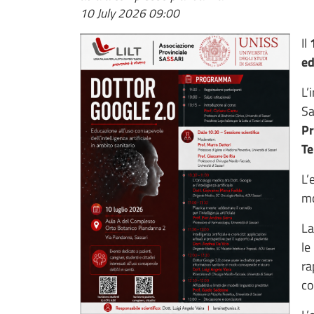
10 July 2026
09:00
Il
ed
L’
Sa
Pr
Te
L’
mo
La
le
ra
co