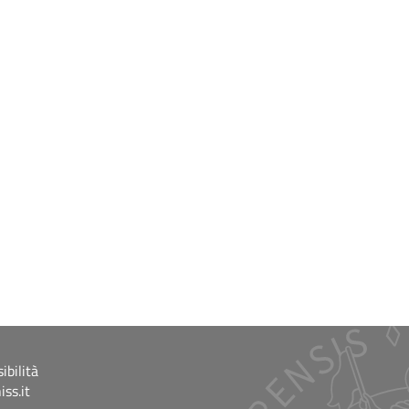
ibilità
ss.it