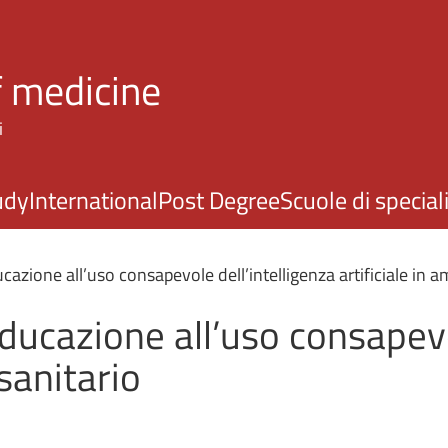
Skip to main content
f medicine
i
udy
International
Post Degree
Scuole di specia
azione all’uso consapevole dell’intelligenza artificiale in a
ducazione all’uso consapevo
 sanitario