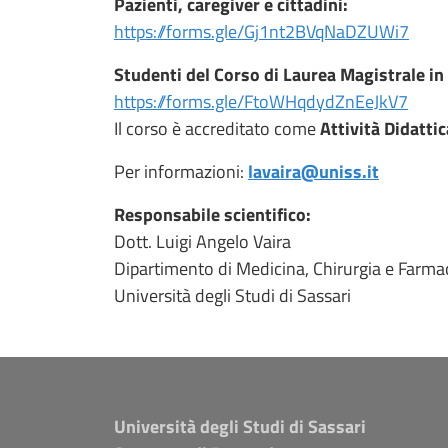
Pazienti, caregiver e cittadini:
https://forms.gle/Gj1nt2BVqNaDZUWi7
Studenti del Corso di Laurea Magistrale in
https://forms.gle/FtoWHqdydZnEeJkV7
Il corso è accreditato come
Attività Didatti
Per informazioni:
lavaira@uniss.it
Responsabile scientifico:
Dott. Luigi Angelo Vaira
Dipartimento di Medicina, Chirurgia e Farma
Università degli Studi di Sassari
Università degli Studi di Sassari