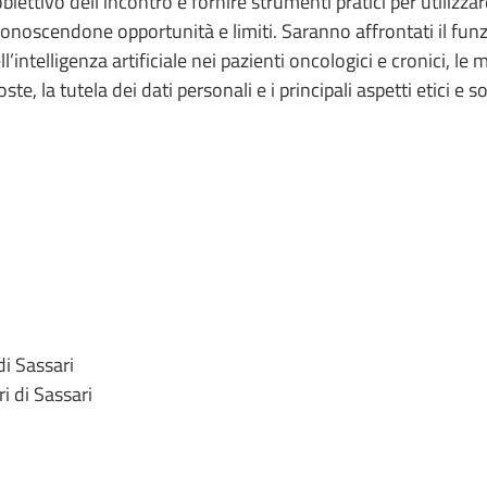
obiettivo dell’incontro è fornire strumenti pratici per utiliz
conoscendone opportunità e limiti. Saranno affrontati il fun
ll’intelligenza artificiale nei pazienti oncologici e cronici,
poste, la tutela dei dati personali e i principali aspetti etici e 
di Sassari
i di Sassari