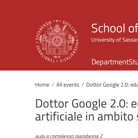
School o
University of Sassar
Department
St
Home
All events
Dottor Google 2.0: educ
Dottor Google 2.0: e
artificiale in ambito
aula a complesso piandanna 2