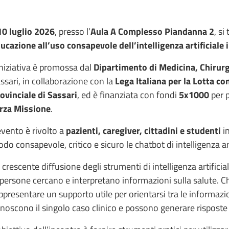
10 luglio 2026
, presso l’
Aula A Complesso Piandanna 2
, si
ucazione all’uso consapevole dell’intelligenza artificiale 
iniziativa è promossa dal
Dipartimento di Medicina, Chirur
ssari, in collaborazione con la
Lega Italiana per la Lotta co
ovinciale di Sassari
, ed è finanziata con fondi
5x1000
per p
rza Missione
.
evento è rivolto a
pazienti, caregiver, cittadini e studenti
in
do consapevole, critico e sicuro le chatbot di intelligenza art
 crescente diffusione degli strumenti di intelligenza artifici
 persone cercano e interpretano informazioni sulla salute. C
ppresentare un supporto utile per orientarsi tra le informaz
noscono il singolo caso clinico e possono generare risposte 