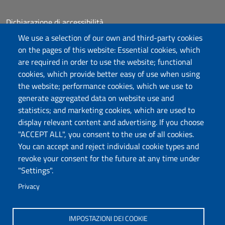
Dichiarazione di accessibilità
Posta elettronica @uniss.it
We use a selection of our own and third-party cookies
Protocollo
on the pages of this website: Essential cookies, which
are required in order to use the website; functional
Follow us
cookies, which provide better easy of use when using
the website; performance cookies, which we use to
generate aggregated data on website use and
statistics; and marketing cookies, which are used to
Università degli Studi di Sassari
display relevant content and advertising. If you choose
Struttura di Raccordo
"ACCEPT ALL", you consent to the use of all cookies.
Facoltà di Medicina e Chirurgia
You can accept and reject individual cookie types and
Viale San Pietro 43/B, 07100 Sassari
revoke your consent for the future at any time under
Fax 079 228213
"Settings".
PEC: fac.medicina.chirurgia@pec.uniss.it
Privacy
www.uniss.it
IMPOSTAZIONI DEI COOKIE