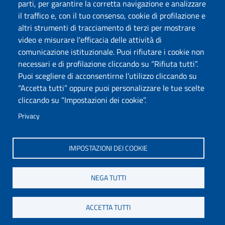
parti, per garantire la corretta navigazione e analizzare
Protocollo
il traffico e, con il tuo consenso, cookie di profilazione e
altri strumenti di tracciamento di terzi per mostrare
Seguici su
video e misurare l'efficacia delle attività di
comunicazione istituzionale. Puoi rifiutare i cookie non
necessari e di profilazione cliccando su “Rifiuta tutti”.
Università degli Studi di Sassari
Puoi scegliere di acconsentirne l’utilizzo cliccando su
Struttura di Raccordo
“Accetta tutti” oppure puoi personalizzare le tue scelte
Facoltà di Medicina e Chirurgia
cliccando su “Impostazioni dei cookie”.
Viale San Pietro 43/B, 07100 Sassari
Fax 079 228213
Privacy
PEC: fac.medicina.chirurgia@pec.uniss.it
www.uniss.it
IMPOSTAZIONI DEI COOKIE
NEGA TUTTI
ACCETTA TUTTI