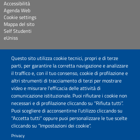
Accessibilità
Agenda Web
Cookie settings
Mappa del sito
Self Studenti
eUniss
Dichiarazione di accessibilità
Questo sito utilizza cookie tecnici, propri e di terze
Posta elettronica @uniss.it
parti, per garantire la corretta navigazione e analizzare
Protocollo
il traffico e, con il tuo consenso, cookie di profilazione e
altri strumenti di tracciamento di terzi per mostrare
Seguici su
video e misurare l'efficacia delle attività di
comunicazione istituzionale. Puoi rifiutare i cookie non
necessari e di profilazione cliccando su “Rifiuta tutti”.
Università degli Studi di Sassari
Puoi scegliere di acconsentirne l’utilizzo cliccando su
Struttura di Raccordo
“Accetta tutti” oppure puoi personalizzare le tue scelte
Facoltà di Medicina e Chirurgia
cliccando su “Impostazioni dei cookie”.
Viale San Pietro 43/B, 07100 Sassari
Fax 079 228213
Privacy