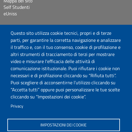
Mappa del sito
Self Studenti
eUniss
Dichiarazione di accessibilità
Questo sito utilizza cookie tecnici, propri e di terze
Posta elettronica @uniss.it
parti, per garantire la corretta navigazione e analizzare
Protocollo
il traffico e, con il tuo consenso, cookie di profilazione e
altri strumenti di tracciamento di terzi per mostrare
Seguici su
video e misurare l'efficacia delle attività di
comunicazione istituzionale. Puoi rifiutare i cookie non
necessari e di profilazione cliccando su “Rifiuta tutti”.
Università degli Studi di Sassari
Puoi scegliere di acconsentirne l’utilizzo cliccando su
Struttura di Raccordo
“Accetta tutti” oppure puoi personalizzare le tue scelte
Facoltà di Medicina e Chirurgia
cliccando su “Impostazioni dei cookie”.
Viale San Pietro 43/B, 07100 Sassari
Fax 079 228213
Privacy
PEC: fac.medicina.chirurgia@pec.uniss.it
www.uniss.it
IMPOSTAZIONI DEI COOKIE