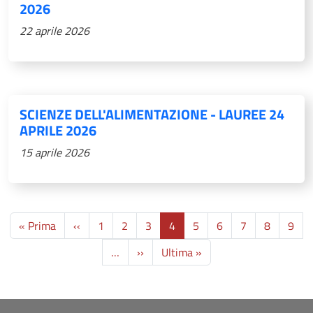
2026
22 aprile 2026
SCIENZE DELL'ALIMENTAZIONE - LAUREE 24
APRILE 2026
15 aprile 2026
Paginazione
Prima pagina
Pagina precedente
« Prima
‹‹
1
2
3
4
5
6
7
8
9
Pagina successiva
Ultima pagina
…
››
Ultima »